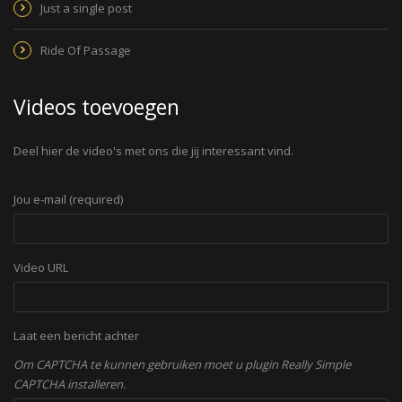
Just a single post
Ride Of Passage
Videos toevoegen
Deel hier de video's met ons die jij interessant vind.
Jou e-mail (required)
Video URL
Laat een bericht achter
Om CAPTCHA te kunnen gebruiken moet u plugin
Really Simple
CAPTCHA
installeren.