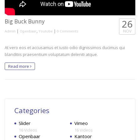
Big Buck Bunny
26
|
,
|
NOV
Admin
Openbaar
Youtube
0 Comments
At vero eos et accusamus et iusto odio dignissimos ducimus qui
blanditiis praesentium voluptatum deleniti atque.
Read more
Categories
Slider
Vimeo
16 Videos
16 Videos
Openbaar
Kantoor