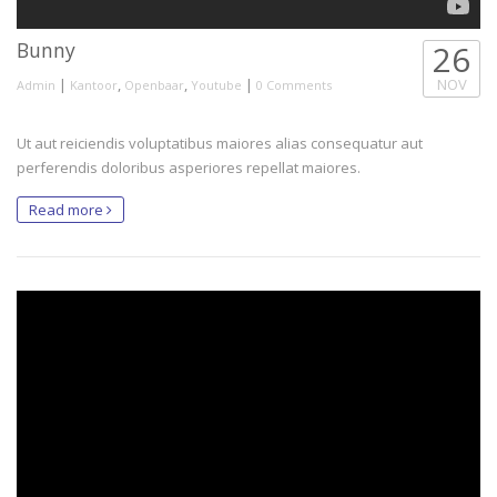
Bunny
26
|
,
,
|
NOV
Admin
Kantoor
Openbaar
Youtube
0 Comments
Ut aut reiciendis voluptatibus maiores alias consequatur aut
perferendis doloribus asperiores repellat maiores.
Read more